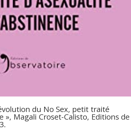
Révolution du No Sex, petit traité
e », Magali Croset-Calisto, Editions de
3.