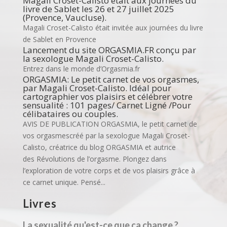
Magali Croset-Calisto était aux journées du
livre de Sablet les 26 et 27 juillet 2025
(Provence, Vaucluse).
Magali Croset-Calisto était invitée aux journées du livre
de Sablet en Provence
Lancement du site ORGASMIA.FR conçu par
la sexologue Magali Croset-Calisto.
Entrez dans le monde d’Orgasmia.fr
ORGASMIA: Le petit carnet de vos orgasmes,
par Magali Croset-Calisto. Idéal pour
cartographier vos plaisirs et célébrer votre
sensualité : 101 pages/ Carnet Ligné /Pour
célibataires ou couples.
AVIS DE PUBLICATION ORGASMIA, le petit carnet de
vos orgasmescréé par la sexologue Magali Croset-
Calisto, créatrice du blog ORGASMIA et autrice
des Révolutions de l’orgasme. Plongez dans
l’exploration de votre corps et de vos plaisirs grâce à
ce carnet unique. Pensé...
Livres
La sexualité qu'est-ce que ça change ?